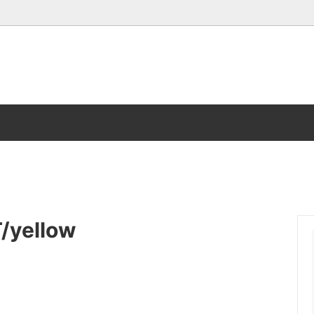
OPスターターセット
26
Tシャツ
onepoint
ット
me
スカート
CHANNEL VAN
ORT
タオル
DOOR
シューズ
FLEX
i
I am me.
/yellow
LIMIT MAKE
Y
KIRIZO
rV
STAR