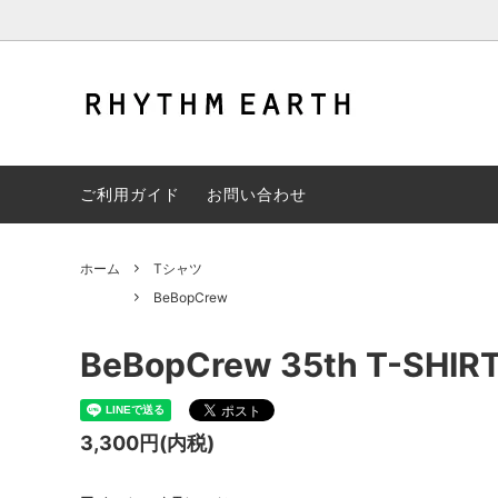
チアスターターセット
DP STAMP CARD 交換グッズ
HIPH
LLE20
ご利用ガイド
お問い合わせ
シャツ
BeBopCrew
スウェ
Bath ti
パンツ
CONTROL
帽子
DANSP
ホーム
Tシャツ
BeBopCrew
GOODS
EYEKEY
CD
FiWi↑
THINK SIX
jang-m
BeBopCrew 35th T-SHIRT
lalala
leafT
LWST
KAYLL
3,300円(内税)
MAJIRUSHI
Summe