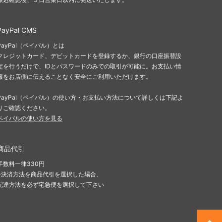
PayPal CMS
PayPal（ペイパル）とは
クレジットカード、デビットカードを登録するか、銀行の口座振替設
定を行うだけで、IDとパスワードのみでの取引が可能に。お支払い情
報をお店側に伝えることなく安全にご利用いただけます。
PayPal（ペイパル）の使い方・お支払い方法について詳しくは下記よ
りご確認ください。
ペイパルの使い方を見る
商品代引
手数料一律330円
※決済方法を商品代引を選択した場合、
配達方法を必ず宅急便を選択して下さい