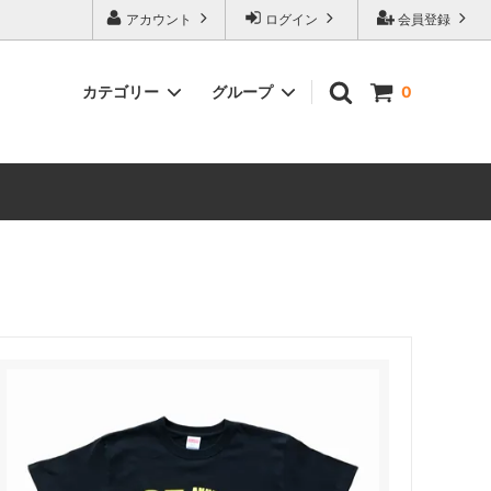
アカウント
ログイン
会員登録
カテゴリー
グループ
0
ロンT
NELLS
ジャケット/アウター
CHEER
ステッカー
ELECTRO
HARROW JOY
instinct
lu2
NOON
STYLE OF FUSION