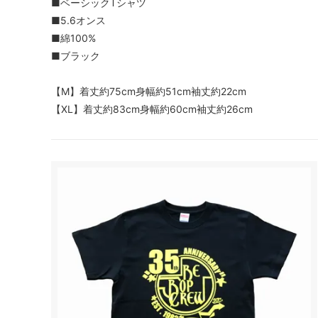
■ベーシックTシャツ
■5.6オンス
RESCUE
RUSTY
■綿100%
VROOOM
GOKIG
■ブラック
Lion
THE GI
【M】着丈約75cm身幅約51cm袖丈約22cm
ZAURUS
WEGO
【XL】着丈約83cm身幅約60cm袖丈約26cm
ONLY ONE