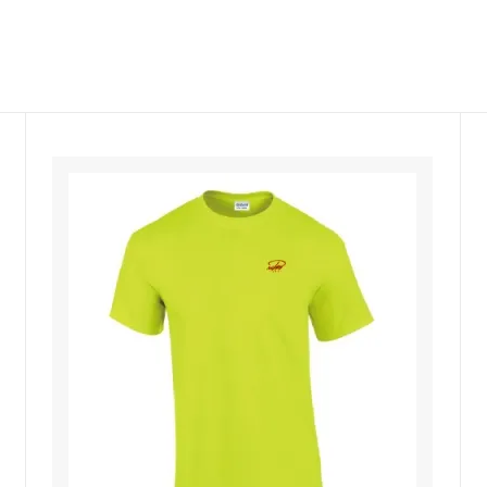
VANITY
ENYO
PREPPY
RL
Tefu
OD
153