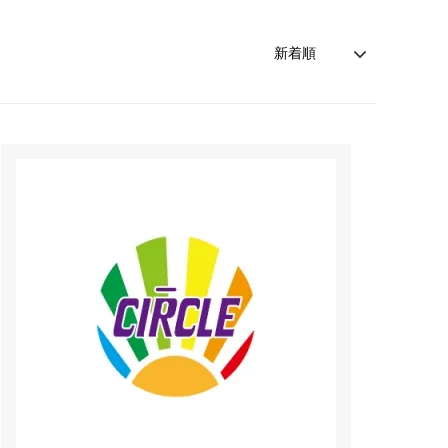
various
QUEEN
Tg.stain
50天