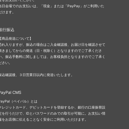
当日会場でのお支払いは、「現金」または「PayPay」がご利用いた
だけます。
銀行振込
【商品発送について】
恐れ入りますが、振込の場合はご入金確認後、お届け日を確認させて
頂きましてからの発送（日・祝除く）となりますのでご了承くださ
い。振込手数料に関しましては、お客様負担となりますのでご了承く
ださい。
振込確認後、３日営業日以内に発送いたします。
PayPal CMS
PayPal（ペイパル）とは
クレジットカード、デビットカードを登録するか、銀行の口座振替設
定を行うだけで、IDとパスワードのみでの取引が可能に。お支払い情
報をお店側に伝えることなく安全にご利用いただけます。