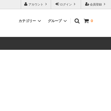
アカウント
ログイン
会員登録
カテゴリー
グループ
0
ロンT
NELLS
ジャケット/アウター
CHEER
ステッカー
ELECTRO
HARROW JOY
instinct
lu2
NOON
STYLE OF FUSION