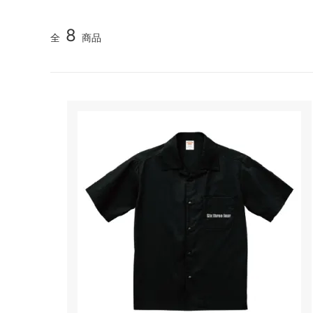
RESCUE
RUSTY
8
全
商品
VROOOM
GOKIG
Lion
THE GI
ZAURUS
WEGO
ONLY ONE