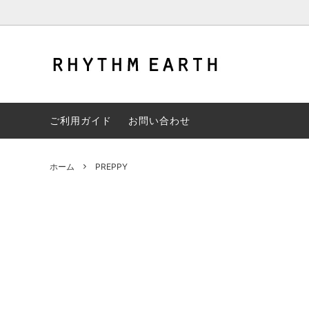
チアスターターセット
DP STAMP CARD 交換グッズ
HIPH
LLE20
ご利用ガイド
お問い合わせ
シャツ
BeBopCrew
スウェ
Bath ti
パンツ
CONTROL
帽子
DANSP
ホーム
PREPPY
GOODS
EYEKEY
CD
FiWi↑
THINK SIX
jang-m
lalala
leafT
LWST
KAYLL
MAJIRUSHI
Summe