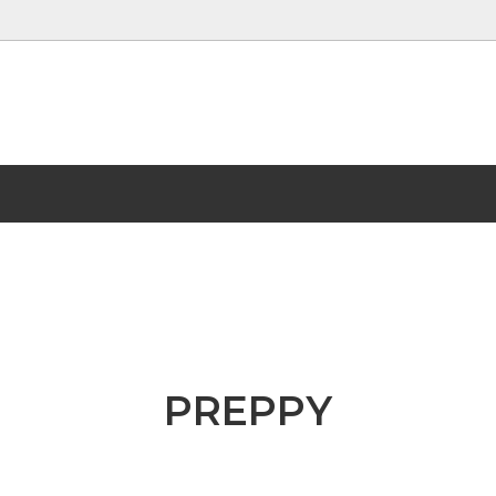
OPスターターセット
26
Tシャツ
onepoint
ット
me
スカート
CHANNEL VAN
ORT
タオル
DOOR
シューズ
FLEX
i
I am me.
LIMIT MAKE
PREPPY
Y
KIRIZO
rV
STAR